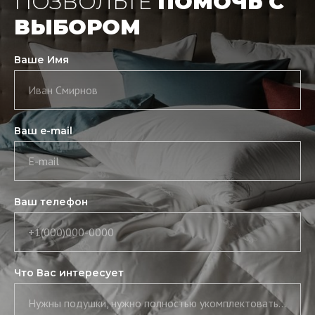
ПОЗВОЛЬТЕ
ПОМОЧЬ С
ВЫБОРОМ
Ваше Имя
Иван Смирнов
Ваш e-mail
E-mail
Ваш телефон
+1(000)000-0000
Что Вас интересует
Нужны подушки, нужно полностью укомплектовать постель, нужны скатерть и салфетки