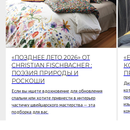
«ПОЗДНЕЕ ЛЕТО 2026» ОТ
«
CHRISTIAN FISCHBACHER :
К
ПОЭЗИЯ ПРИРОДЫ И
П
РОСКОШИ
Ди
ко
Если вы ищете вдохновение для обновления
пр
спальни или хотите привнести в интерьер
из
частичку швейцарского мастерства — эта
ко
подборка для вас.