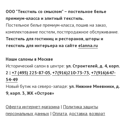
ООО "Текстиль со смыслом" – постельное белье
премиум-класса и элитный текстиль.
Постельное белье премиум-класса, пошив на заказ,
комплектование постели, постпродажное обслуживание.
Текстиль для гостиниц и ресторанов, шторы и
текстиль для интерьера на сайте
elanna.ru
Наши салоны в Москве
Исторический салон в центре:
ул. Строителей, д. 4, корп.
2
|
+7 (495) 225-87-05
,
+7(916)210-73-73
,
+7(916)647-
54-49
Новый бутик на северо-западе:
ул. Нижние Мневники, д.
9, корп. 3, ЖК «Остров»
Оферта интернет-магазина
|
Политика защиты
персональных данных
|
Оплата
,
доставка
,
возврат