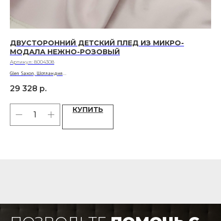
ДВУСТОРОННИЙ ДЕТСКИЙ ПЛЕД ИЗ МИКРО-
ВЯ
МОДАЛА НЕЖНО-РОЗОВЫЙ
Р
Артикул:
8004308
Арт
Glen Saxon, Шотландия
Anna
Материал: 100% микро-модал
Мат
29 328
р.
81
Размер: 100 × 135
Разм
КУПИТЬ