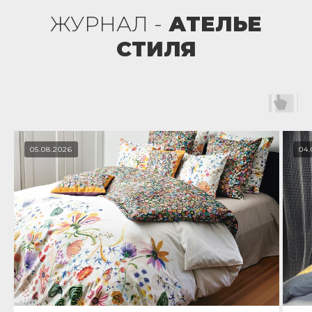
ЖУРНАЛ -
АТЕЛЬЕ
СТИЛЯ
05.08.2026
04.