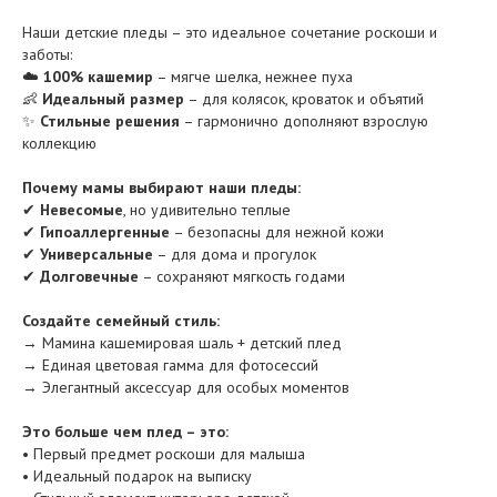
Наши детские пледы – это идеальное сочетание роскоши и
заботы:
☁️
100% кашемир
– мягче шелка, нежнее пуха
👶
Идеальный размер
– для колясок, кроваток и объятий
✨
Стильные решения
– гармонично дополняют взрослую
коллекцию
Почему мамы выбирают наши пледы:
✔
Невесомые
, но удивительно теплые
✔
Гипоаллергенные
– безопасны для нежной кожи
✔
Универсальные
– для дома и прогулок
✔
Долговечные
– сохраняют мягкость годами
Создайте семейный стиль:
→ Мамина кашемировая шаль + детский плед
→ Единая цветовая гамма для фотосессий
→ Элегантный аксессуар для особых моментов
Это больше чем плед – это:
• Первый предмет роскоши для малыша
• Идеальный подарок на выписку