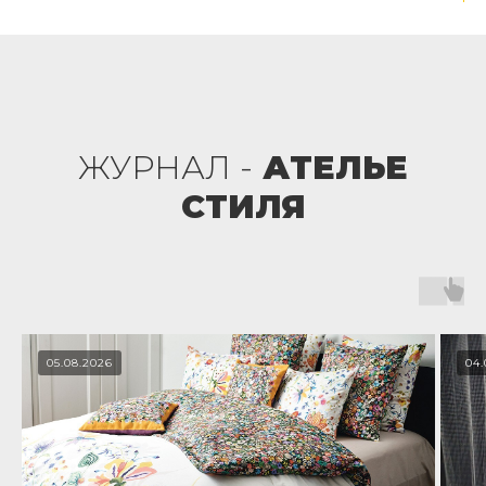
ЖУРНАЛ -
АТЕЛЬЕ
СТИЛЯ
05.08.2026
04.