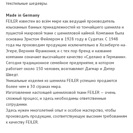
текстильные шедевры.
Made in Germany
FEILER известен во всём мире как ведущий производитель
изысканных банных принадлежностей из тончайшего шенилла и
пушистой махровой ткани с шенилловой каймой. Компания была
основана Эрнстом Фейлером в 1928 году в Судетах. С 1948
года мы производим продукцию исключительно в Хоэнберге-на-
Эгере, Верхняя Франкония, и с тех пор бренд и название
компании означают высочайшее качество «Сделано в Германии».
Сегодня традиционное семейное предприятие, в котором
работает около 150 человек, возглавляют Дагмар и Дитер
Шведт.
Уникальные изделия из шенилла FEILER успешно продаются
более чем в 30 странах мира.
Изготовление настоящей шенилловой ткани FEILER — очень
сложный процесс, и здесь необходимы ответственные
сотрудники.
Здесь нужен многолетний опыт и особое мастерство, чтобы
производить продукцию, соответствующую высоким требованиям
к качеству FEILER.