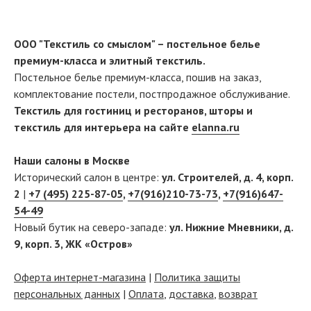
ООО "Текстиль со смыслом" – постельное белье
премиум-класса и элитный текстиль.
Постельное белье премиум-класса, пошив на заказ,
комплектование постели, постпродажное обслуживание.
Текстиль для гостиниц и ресторанов, шторы и
текстиль для интерьера на сайте
elanna.ru
Наши салоны в Москве
Исторический салон в центре:
ул. Строителей, д. 4, корп.
2
|
+7 (495) 225-87-05
,
+7(916)210-73-73
,
+7(916)647-
54-49
Новый бутик на северо-западе:
ул. Нижние Мневники, д.
9, корп. 3, ЖК «Остров»
Оферта интернет-магазина
|
Политика защиты
персональных данных
|
Оплата
,
доставка
,
возврат