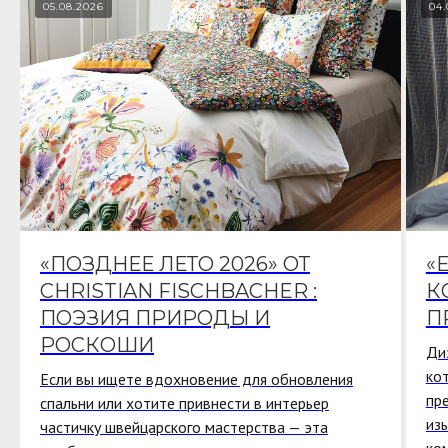
05.08.2026
04.
«ПОЗДНЕЕ ЛЕТО 2026» ОТ
«
CHRISTIAN FISCHBACHER :
К
ПОЭЗИЯ ПРИРОДЫ И
П
РОСКОШИ
Ди
ко
Если вы ищете вдохновение для обновления
пр
спальни или хотите привнести в интерьер
из
частичку швейцарского мастерства — эта