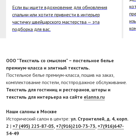
ко
Если вы ищете вдохновение для обновления
пр
спальни или хотите привнести в интерьер
из
частичку швейцарского мастерства — эта
ко
подборка для вас.
ООО "Текстиль со смыслом" – постельное белье
премиум-класса и элитный текстиль.
Постельное белье премиум-класса, пошив на заказ,
комплектование постели, постпродажное обслуживание.
Текстиль для гостиниц и ресторанов, шторы и
текстиль для интерьера на сайте
elanna.ru
Наши салоны в Москве
Исторический салон в центре:
ул. Строителей, д. 4, корп.
2
|
+7 (495) 225-87-05
,
+7(916)210-73-73
,
+7(916)647-
54-49