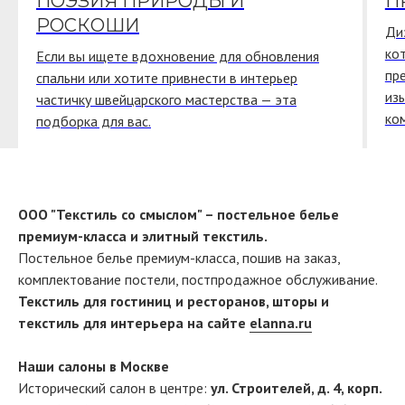
ПОЭЗИЯ ПРИРОДЫ И
П
РОСКОШИ
Ди
ко
Если вы ищете вдохновение для обновления
пр
спальни или хотите привнести в интерьер
из
частичку швейцарского мастерства — эта
ко
подборка для вас.
ООО "Текстиль со смыслом" – постельное белье
премиум-класса и элитный текстиль.
Постельное белье премиум-класса, пошив на заказ,
комплектование постели, постпродажное обслуживание.
Текстиль для гостиниц и ресторанов, шторы и
текстиль для интерьера на сайте
elanna.ru
Наши салоны в Москве
Исторический салон в центре:
ул. Строителей, д. 4, корп.