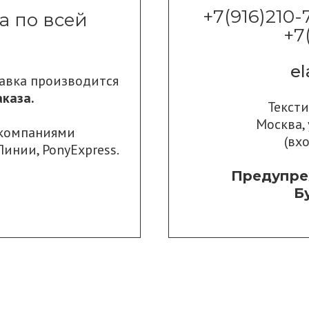
+7(916)210-
а по всей
+7
e
тавка производится
каза.
Текст
Москва, 
 компаниями
(вх
Линии
,
PonyExpress.
Предупре
Б