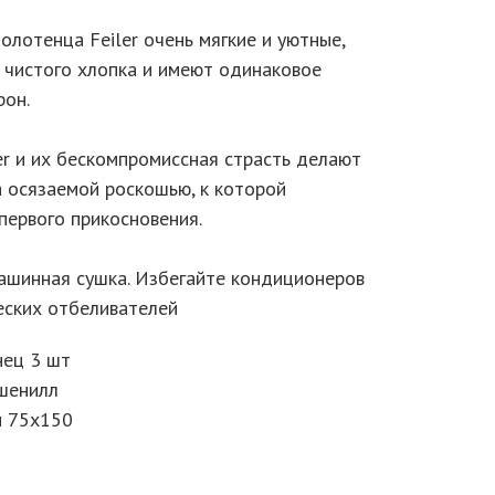
лотенца Feiler очень мягкие и уютные,
 чистого хлопка и имеют одинаковое
рон.
er и их бескомпромиссная страсть делают
а осязаемой роскошью, к которой
первого прикосновения.
машинная сушка. Избегайте кондиционеров
еских отбеливателей
нец 3 шт
шенилл
и 75х150