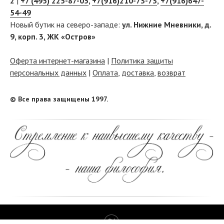
2
|
+7 (495) 225-87-05
,
+7(916)210-73-73
,
+7(916)647-
54-49
Новый бутик на северо-западе:
ул. Нижние Мневники, д.
9, корп. 3, ЖК «Остров»
Оферта интернет-магазина
|
Политика защиты
персональных данных
|
Оплата
,
доставка
,
возврат
© Все права защищены 1997.
Tilda
Made on