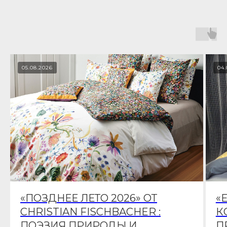
05.08.2026
04.
«ПОЗДНЕЕ ЛЕТО 2026» ОТ
«
CHRISTIAN FISCHBACHER :
К
ПОЭЗИЯ ПРИРОДЫ И
П