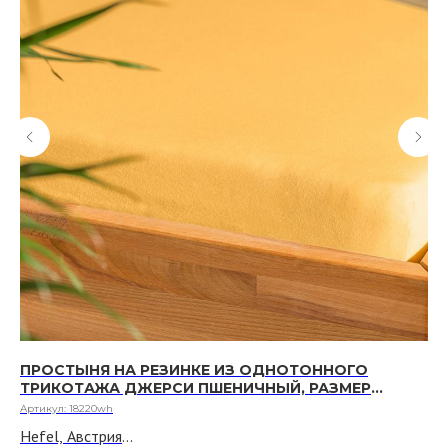
ПРОСТЫНЯ НА РЕЗИНКЕ ИЗ ОДНОТОННОГО
П
ТРИКОТАЖА ДЖЕРСИ ПШЕНИЧНЫЙ, РАЗМЕР
ТР
МАТРАСА 180 Х 200 СМ - 220 Х 200 СМ
Х 
Артикул:
18220wh
Арт
Hefel, Австрия
He