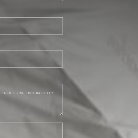
Нужны подушки, нужно полностью укомплектовать постель, нужны скатерть и салфетки