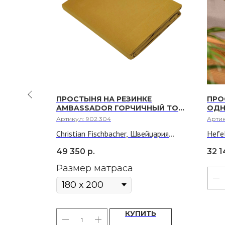
 ИЗ
ПРОСТЫНЯ НА РЕЗИНКЕ
ПРО
ОТАЖА
AMBASSADOR ГОРЧИЧНЫЙ ТОН
ОДН
ЗМЕР
304
ДЖЕ
Артикул:
902.304
Арти
120 Х
МАТР
Christian Fischbacher, Швейцария
Hefe
200
47.5%
Ткань: 100% хлопок, трикотаж
Мате
49 350
р.
32 1
джерси
хлоп
Размер матраса
онкая
Ткан
ТЬ
ение
вязк
лаги, чем
тепл
чист
КУПИТЬ