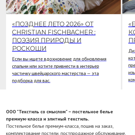
«ПОЗДНЕЕ ЛЕТО 2026» ОТ
«
CHRISTIAN FISCHBACHER :
К
ПОЭЗИЯ ПРИРОДЫ И
П
РОСКОШИ
Ди
ко
Если вы ищете вдохновение для обновления
пр
спальни или хотите привнести в интерьер
из
частичку швейцарского мастерства — эта
ко
подборка для вас.
ООО "Текстиль со смыслом" – постельное белье
премиум-класса и элитный текстиль.
Постельное белье премиум-класса, пошив на заказ,
комплектование постели, постпродажное обслуживание.