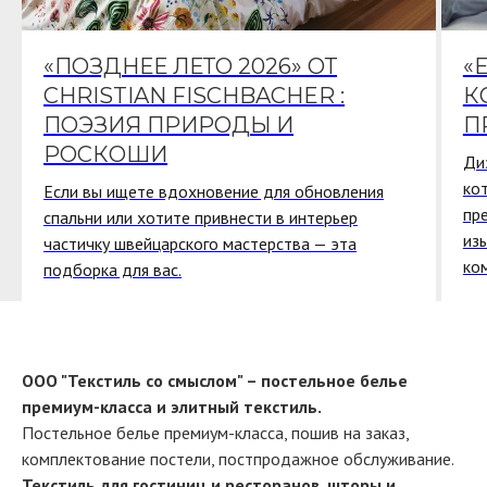
«ПОЗДНЕЕ ЛЕТО 2026» ОТ
«
CHRISTIAN FISCHBACHER :
К
ПОЭЗИЯ ПРИРОДЫ И
П
РОСКОШИ
Ди
ко
Если вы ищете вдохновение для обновления
пр
спальни или хотите привнести в интерьер
из
частичку швейцарского мастерства — эта
ко
подборка для вас.
ООО "Текстиль со смыслом" – постельное белье
премиум-класса и элитный текстиль.
Постельное белье премиум-класса, пошив на заказ,
комплектование постели, постпродажное обслуживание.
Текстиль для гостиниц и ресторанов, шторы и