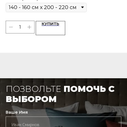
Fischbacher или HEFEL
хл
КУПИТЬ
ПОЗВОЛЬТЕ
ПОМОЧЬ С
ВЫБОРОМ
Ваше Имя
Иван Смирнов