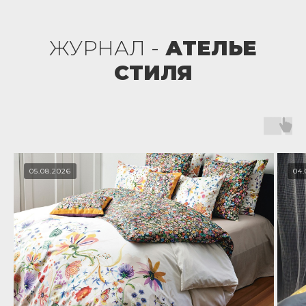
ЖУРНАЛ -
АТЕЛЬЕ
СТИЛЯ
05.08.2026
04.