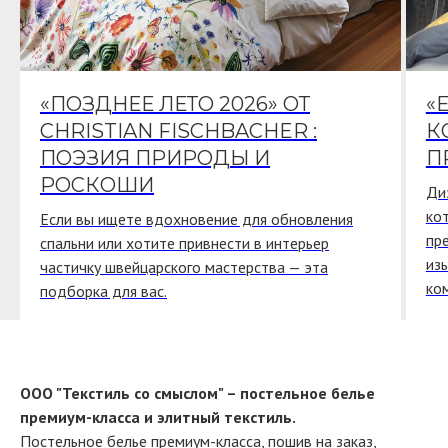
«ПОЗДНЕЕ ЛЕТО 2026» ОТ
«
CHRISTIAN FISCHBACHER :
К
ПОЭЗИЯ ПРИРОДЫ И
П
РОСКОШИ
Ди
ко
Если вы ищете вдохновение для обновления
пр
спальни или хотите привнести в интерьер
из
частичку швейцарского мастерства — эта
ко
подборка для вас.
ООО "Текстиль со смыслом" – постельное белье
премиум-класса и элитный текстиль.
Постельное белье премиум-класса, пошив на заказ,