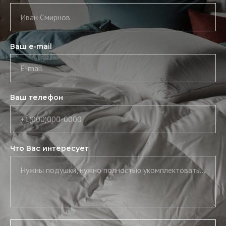
Иван Смирнов
Ваш e-mail
E-mail
Ваш телефон
+1(000)000-0000
Что Вас интересует
Нужны подушки, нужно полностью укомплектовать постель, нужны скатерть и салфетки