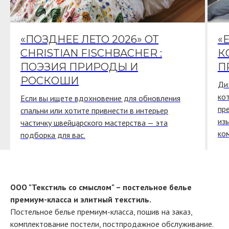
«ПОЗДНЕЕ ЛЕТО 2026» ОТ
«
CHRISTIAN FISCHBACHER :
К
ПОЭЗИЯ ПРИРОДЫ И
П
РОСКОШИ
Ди
ко
Если вы ищете вдохновение для обновления
пр
спальни или хотите привнести в интерьер
из
частичку швейцарского мастерства — эта
ко
подборка для вас.
ООО "Текстиль со смыслом" – постельное белье
премиум-класса и элитный текстиль.
Постельное белье премиум-класса, пошив на заказ,
комплектование постели, постпродажное обслуживание.