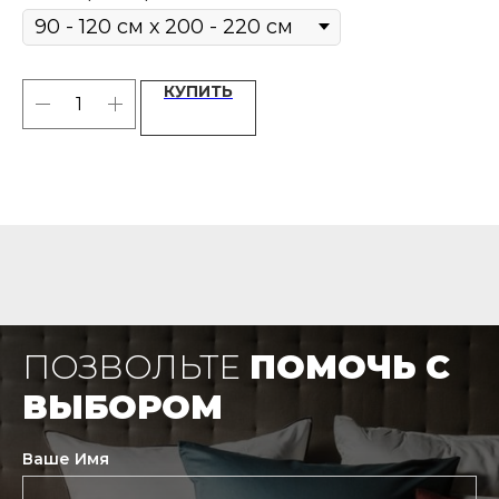
ощ
Fischbacher или HEFEL
хл
КУПИТЬ
ПОЗВОЛЬТЕ
ПОМОЧЬ С
ВЫБОРОМ
Ваше Имя