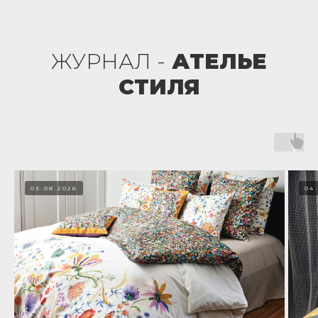
ЖУРНАЛ -
АТЕЛЬЕ
СТИЛЯ
05.08.2026
04