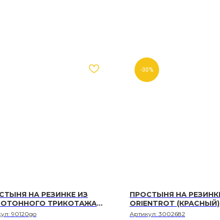
-30%
СТЫНЯ НА РЕЗИНКЕ ИЗ
ПРОСТЫНЯ НА РЕЗИНК
ОТОННОГО ТРИКОТАЖА
ORIENTROT (КРАСНЫЙ)
РСИ ЗОЛОТО, РАЗМЕР
кул:
90120go
Артикул:
3002682