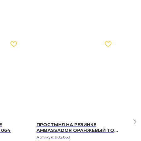
-
Е
ПРОСТЫНЯ НА РЕЗИНКЕ
ПРО
 064
AMBASSADOR ОРАНЖЕВЫЙ ТОН
ALT
833
630
Артикул:
902.833
Арти