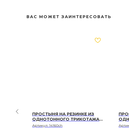
ВАС МОЖЕТ ЗАИНТЕРЕСОВАТЬ
Е
ПРОСТЫНЯ НА РЕЗИНКЕ ИЗ
ПРО
ДНЫЙ
ОДНОТОННОГО ТРИКОТАЖА
ОДН
ДЖЕРСИ ШАМПАНЬ, РАЗМЕР
ДЖЕ
Артикул:
14160ch
Арти