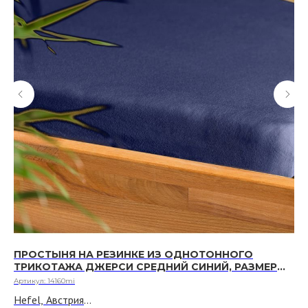
ПРОСТЫНЯ НА РЕЗИНКЕ ИЗ ОДНОТОННОГО
П
ТРИКОТАЖА ДЖЕРСИ СРЕДНИЙ СИНИЙ, РАЗМЕР
Т
МАТРАСА 140 Х 200 СМ - 160 Х 200 СМ
МА
Артикул:
14160mi
Арт
Hefel, Австрия
He