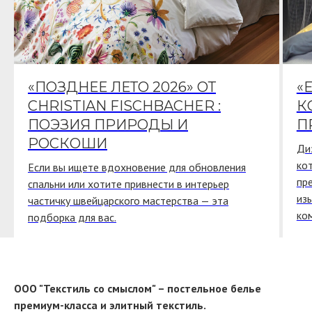
«ПОЗДНЕЕ ЛЕТО 2026» ОТ
«
CHRISTIAN FISCHBACHER :
К
ПОЭЗИЯ ПРИРОДЫ И
П
РОСКОШИ
Ди
ко
Если вы ищете вдохновение для обновления
пр
спальни или хотите привнести в интерьер
из
частичку швейцарского мастерства — эта
ко
подборка для вас.
ООО "Текстиль со смыслом" – постельное белье
премиум-класса и элитный текстиль.