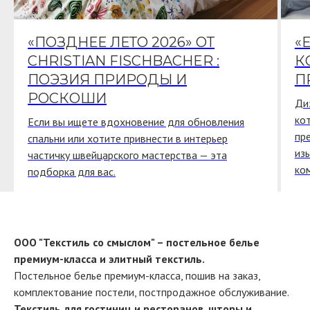
«ПОЗДНЕЕ ЛЕТО 2026» ОТ
«
CHRISTIAN FISCHBACHER :
К
ПОЭЗИЯ ПРИРОДЫ И
П
РОСКОШИ
Ди
ко
Если вы ищете вдохновение для обновления
пр
спальни или хотите привнести в интерьер
из
частичку швейцарского мастерства — эта
ко
подборка для вас.
ООО "Текстиль со смыслом" – постельное белье
премиум-класса и элитный текстиль.
Постельное белье премиум-класса, пошив на заказ,
комплектование постели, постпродажное обслуживание.
Текстиль для гостиниц и ресторанов, шторы и