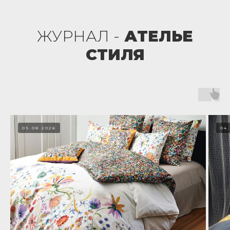
ЖУРНАЛ -
АТЕЛЬЕ
СТИЛЯ
05.08.2026
04