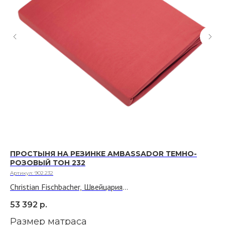
ПРОСТЫНЯ НА РЕЗИНКЕ AMBASSADOR ТЕМНО-
П
РОЗОВЫЙ ТОН 232
ТО
Артикул:
902.232
Арт
Christian Fischbacher, Швейцария
Ch
Ткань: 100% хлопок, трикотаж джерси
Тк
53 392
р.
49
Размер матраса
Р