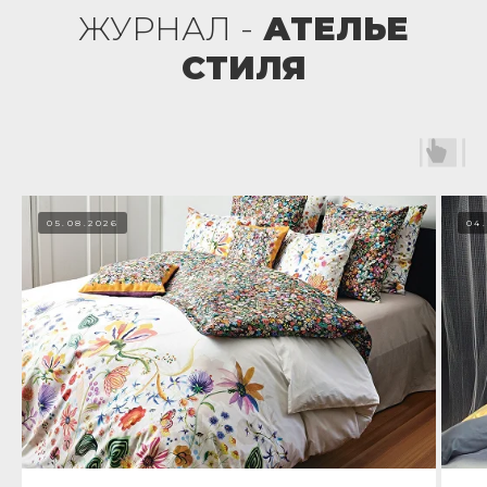
ЖУРНАЛ -
АТЕЛЬЕ
СТИЛЯ
05.08.2026
04