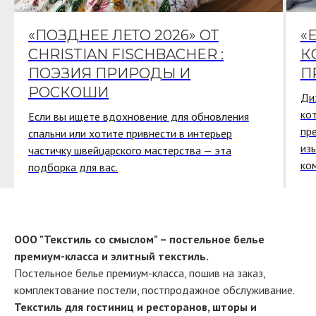
«ПОЗДНЕЕ ЛЕТО 2026» ОТ
«
CHRISTIAN FISCHBACHER :
К
ПОЭЗИЯ ПРИРОДЫ И
П
РОСКОШИ
Ди
ко
Если вы ищете вдохновение для обновления
пр
спальни или хотите привнести в интерьер
из
частичку швейцарского мастерства — эта
ко
подборка для вас.
ООО "Текстиль со смыслом" – постельное белье
премиум-класса и элитный текстиль.
Постельное белье премиум-класса, пошив на заказ,
комплектование постели, постпродажное обслуживание.
Текстиль для гостиниц и ресторанов, шторы и