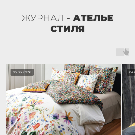
ЖУРНАЛ -
АТЕЛЬЕ
СТИЛЯ
05.08.2026
04.