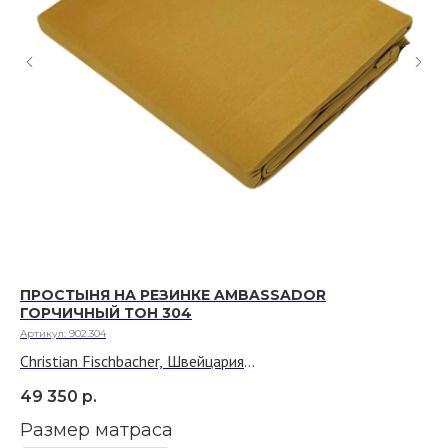
ПРОСТЫНЯ НА РЕЗИНКЕ AMBASSADOR
ПР
ГОРЧИЧНЫЙ ТОН 304
Арт
Артикул:
902.304
He
Christian Fischbacher, Швейцария
Тк
14
Ткань: 100% хлопок, трикотаж джерси
АК
49 350
р.
Р
по
Размер матраса
Fi