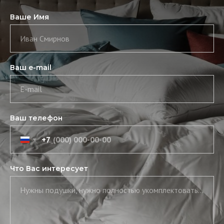
Ваше Имя
Иван Смирнов
Ваш e-mail
E-mail
Ваш телефон
+7
Что Вас интересует
Нужны подушки, нужно полностью укомплектовать постель, нужны скатерть и салфетки