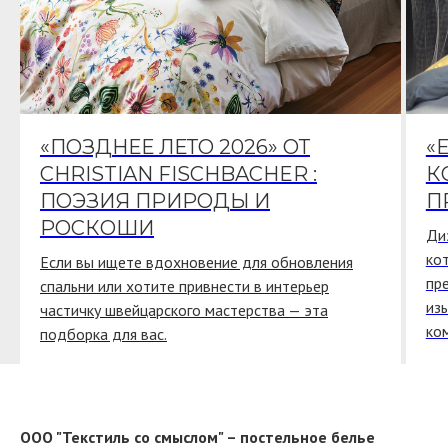
«ПОЗДНЕЕ ЛЕТО 2026» ОТ
«
CHRISTIAN FISCHBACHER :
К
ПОЭЗИЯ ПРИРОДЫ И
П
РОСКОШИ
Ди
ко
Если вы ищете вдохновение для обновления
пр
спальни или хотите привнести в интерьер
из
частичку швейцарского мастерства — эта
ко
подборка для вас.
ООО "Текстиль со смыслом" – постельное белье