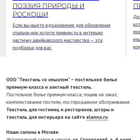
ПОЭЗИЯ ПРИРОДЫ И
П
РОСКОШИ
Ди
ко
Если вы ищете вдохновение для обновления
пр
спальни или хотите привнести в интерьер
из
частичку швейцарского мастерства — эта
ко
подборка для вас.
ООО "Текстиль со смыслом" – постельное белье
премиум-класса и элитный текстиль.
Постельное белье премиум-класса, пошив на заказ,
комплектование постели, постпродажное обслуживание.
Текстиль для гостиниц и ресторанов, шторы и
текстиль для интерьера на сайте
elanna.ru
Наши салоны в Москве
Исторический салон в центре:
ул. Строителей, д. 4, корп.