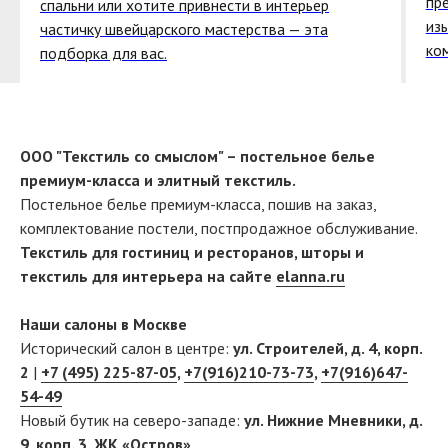
пр
спальни или хотите привнести в интерьер
из
частичку швейцарского мастерства — эта
ко
подборка для вас.
ООО "Текстиль со смыслом" – постельное белье
премиум-класса и элитный текстиль.
Постельное белье премиум-класса, пошив на заказ,
комплектование постели, постпродажное обслуживание.
Текстиль для гостиниц и ресторанов, шторы и
текстиль для интерьера на сайте
elanna.ru
Наши салоны в Москве
Исторический салон в центре:
ул. Строителей, д. 4, корп.
2
|
+7 (495) 225-87-05
,
+7(916)210-73-73
,
+7(916)647-
54-49
Новый бутик на северо-западе:
ул. Нижние Мневники, д.
9, корп. 3, ЖК «Остров»