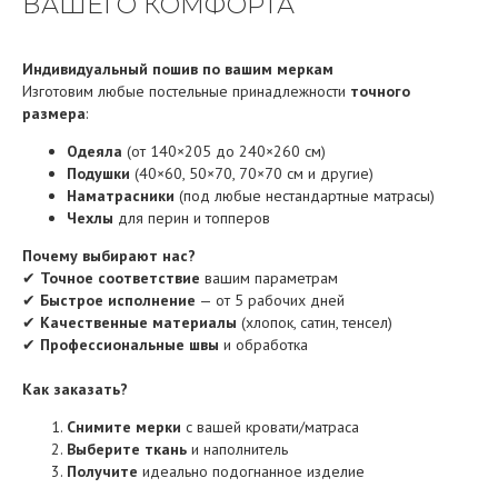
ВАШЕГО КОМФОРТА
Индивидуальный пошив по вашим меркам
Изготовим любые постельные принадлежности
точного
размера
:
Одеяла
(от 140×205 до 240×260 см)
Подушки
(40×60, 50×70, 70×70 см и другие)
Наматрасники
(под любые нестандартные матрасы)
Чехлы
для перин и топперов
Почему выбирают нас?
✔
Точное соответствие
вашим параметрам
✔
Быстрое исполнение
— от 5 рабочих дней
✔
Качественные материалы
(хлопок, сатин, тенсел)
✔
Профессиональные швы
и обработка
Как заказать?
Снимите мерки
с вашей кровати/матраса
Выберите ткань
и наполнитель
Получите
идеально подогнанное изделие