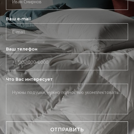
Иван Смирнов
Ваш e-mail
E-mail
Ваш телефон
+1(000)000-0000
Что Вас интересует
Нужны подушки, нужно полностью укомплектовать постель, нужны скатерть и салфетки
ОТПРАВИТЬ