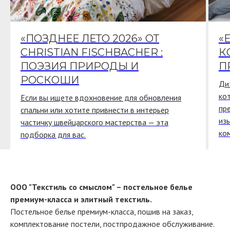
«ПОЗДНЕЕ ЛЕТО 2026» ОТ
«
CHRISTIAN FISCHBACHER :
К
ПОЭЗИЯ ПРИРОДЫ И
П
РОСКОШИ
Ди
ко
Если вы ищете вдохновение для обновления
пр
спальни или хотите привнести в интерьер
из
частичку швейцарского мастерства — эта
ко
подборка для вас.
ООО "Текстиль со смыслом" – постельное белье
премиум-класса и элитный текстиль.
Постельное белье премиум-класса, пошив на заказ,
комплектование постели, постпродажное обслуживание.