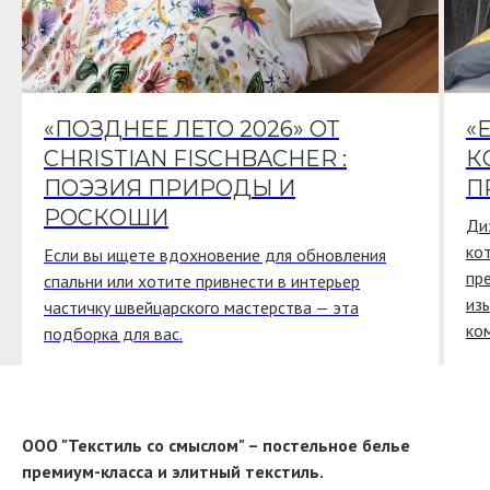
«ПОЗДНЕЕ ЛЕТО 2026» ОТ
«
CHRISTIAN FISCHBACHER :
К
ПОЭЗИЯ ПРИРОДЫ И
П
РОСКОШИ
Ди
ко
Если вы ищете вдохновение для обновления
пр
спальни или хотите привнести в интерьер
из
частичку швейцарского мастерства — эта
ко
подборка для вас.
ООО "Текстиль со смыслом" – постельное белье
премиум-класса и элитный текстиль.