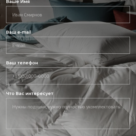
Ваше Имя
Иван Смирнов
Ваш e-mail
E-mail
Ваш телефон
+1(000)000-0000
Что Вас интересует
Нужны подушки, нужно полностью укомплектовать постель, нужны скатерть и салфетки