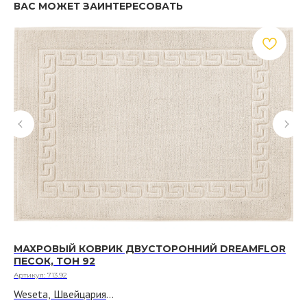
ВАС МОЖЕТ ЗАИНТЕРЕСОВАТЬ
МАХРОВЫЙ КОВРИК ДВУСТОРОННИЙ DREAMFLOR
М
ПЕСОК, ТОН 92
CL
Артикул:
713.92
Арт
Weseta, Швейцария
We