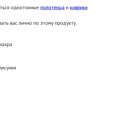
еться однотонные
полотенца
и
коврики
ать вас лично по этому продукту.
махра
рисунки