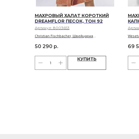
НЫЙ
МАХРОВЫЙ ХАЛАТ КОРОТКИЙ
МАХ
НАЯ РОЗА
DREAMFLOR ПЕСОК, ТОН 92
КАП
UNI
Артикул:
8003653
Арти
26
Christian Fischbacher, Швейцария
Weset
ил
Материал: 100% экологически чистый
Матер
50 290
р.
69 
швейцарский хлопок
швейц
Длина: 95 см. Размеры: M
Длина:
КУПИТЬ
ТЬ