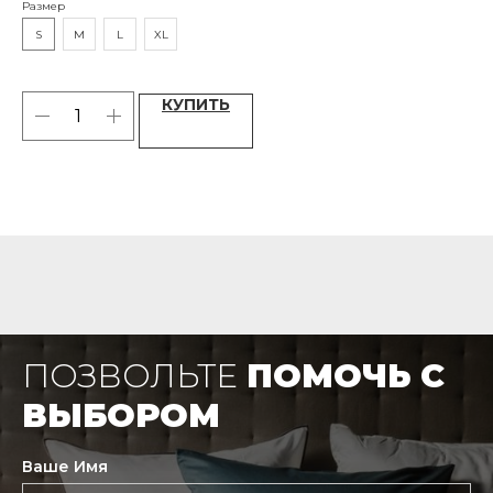
Размер
Раз
S
M
L
XL
42
КУПИТЬ
ПОЗВОЛЬТЕ
ПОМОЧЬ С
ВЫБОРОМ
Ваше Имя