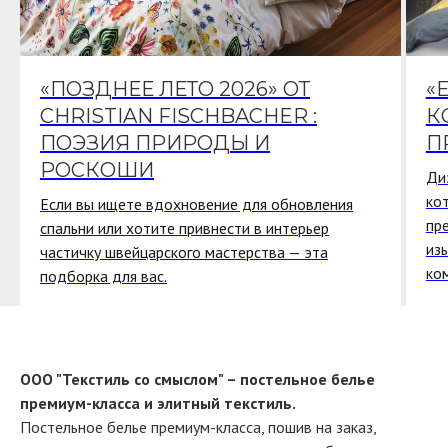
«ПОЗДНЕЕ ЛЕТО 2026» ОТ
«
CHRISTIAN FISCHBACHER :
К
ПОЭЗИЯ ПРИРОДЫ И
П
РОСКОШИ
Ди
ко
Если вы ищете вдохновение для обновления
пр
спальни или хотите привнести в интерьер
из
частичку швейцарского мастерства — эта
ко
подборка для вас.
ООО "Текстиль со смыслом" – постельное белье
премиум-класса и элитный текстиль.
Постельное белье премиум-класса, пошив на заказ,