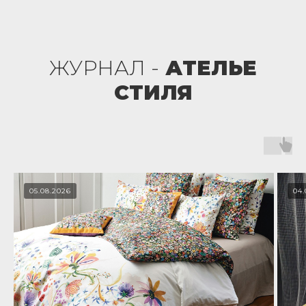
ЖУРНАЛ -
АТЕЛЬЕ
СТИЛЯ
05.08.2026
04.