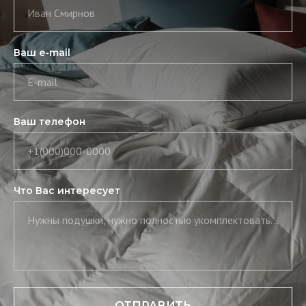
Иван Смирнов
Ваш e-mail
E-mail
Ваш телефон
+1(000)000-0000
Что Вас интересует
Нужны подушки, нужно полностью укомплектовать постель, нужны скатерть и салфетки
ОТПРАВИТЬ