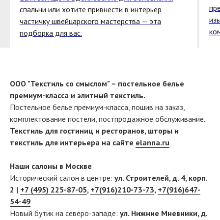
пр
спальни или хотите привнести в интерьер
из
частичку швейцарского мастерства — эта
ко
подборка для вас.
ООО "Текстиль со смыслом" – постельное белье
премиум-класса и элитный текстиль.
Постельное белье премиум-класса, пошив на заказ,
комплектование постели, постпродажное обслуживание.
Текстиль для гостиниц и ресторанов, шторы и
текстиль для интерьера на сайте
elanna.ru
Наши салоны в Москве
Исторический салон в центре:
ул. Строителей, д. 4, корп.
2
|
+7 (495) 225-87-05
,
+7(916)210-73-73
,
+7(916)647-
54-49
Новый бутик на северо-западе:
ул. Нижние Мневники, д.