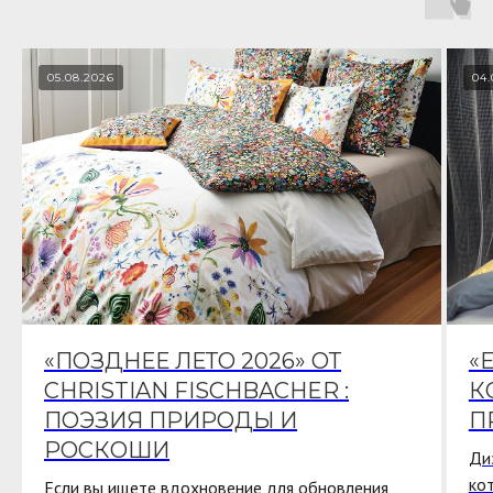
05.08.2026
04.
«ПОЗДНЕЕ ЛЕТО 2026» ОТ
«
CHRISTIAN FISCHBACHER :
К
ПОЭЗИЯ ПРИРОДЫ И
П
РОСКОШИ
Ди
ко
Если вы ищете вдохновение для обновления