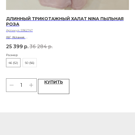
ДЛИННЫЙ ТРИКОТАЖНЫЙ ХАЛАТ NINA ПЫЛЬНАЯ
ПЛ
РОЗА
П
Артикул:
5962747
Арт
J&C, Испания
Chri
Материал: 100% акрил
Мат
25 399
р.
36 284
р.
50
Разм
Размер
46 (52)
50 (56)
КУПИТЬ