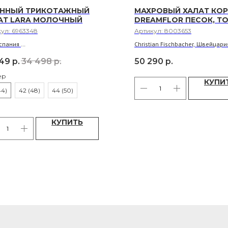
ННЫЙ ТРИКОТАЖНЫЙ
МАХРОВЫЙ ХАЛАТ КО
АТ LARA МОЛОЧНЫЙ
DREAMFLOR ПЕСОК, ТО
кул:
6963348
Артикул:
8003653
Испания
Christian Fischbacher, Швейцари
иал: 50% хлопок, 50% акрил
Материал: 100% экологически ч
149
р.
34 498
р.
50 290
р.
швейцарский хлопок
Длина: 95 см. Размеры: M
ер
КУПИ
44)
42 (48)
44 (50)
КУПИТЬ