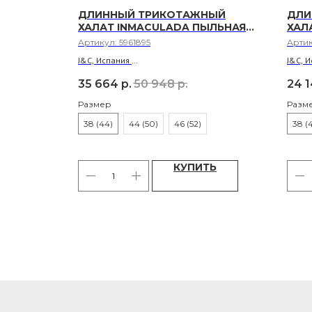
ДЛИННЫЙ ТРИКОТАЖНЫЙ
ДЛИ
ROSY
ХАЛАТ INMACULADA ПЫЛЬНАЯ
ХАЛ
РОЗА
Артикул:
5961895
Арти
J&C, Испания
J&C, 
ил
Материал: 50% хлопок, 50% акрил
Матер
35 664
р.
50 948
р.
24 
Размер
Разм
38 (44)
44 (50)
46 (52)
38 (
ТЬ
КУПИТЬ