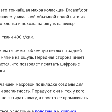
- это тончайшая махра коллекции Dreamfloor
ванием уникальной объемной полой нити из
 хлопка и похожа на ощупь на велюр.
ткани 400 г/кв.м.
халаты имеют объемную петлю на задней
 мягкие на ощупь. Передняя сторона имеет
ается, что позволяет печатать цифровые
ги.
нчайшей махровой подкладке созданы для
 элегантность. Порадуют они и тех у кого
 не вытирать влагу, а просто ее промакивать.
еться однотонные
полотенца
и
коврики