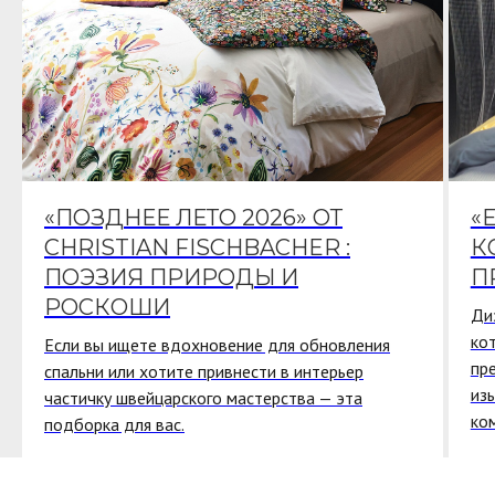
«ПОЗДНЕЕ ЛЕТО 2026» ОТ
«
CHRISTIAN FISCHBACHER :
К
ПОЭЗИЯ ПРИРОДЫ И
П
РОСКОШИ
Ди
ко
Если вы ищете вдохновение для обновления
пр
спальни или хотите привнести в интерьер
из
частичку швейцарского мастерства — эта
ко
подборка для вас.