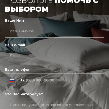
ПОЗВОЛЬТЕ
ПОМОЧЬ С
ВЫБОРОМ
Ваше Имя
Иван Смирнов
Ваш e-mail
E-mail
Ваш телефон
+7
Что Вас интересует
Нужны подушки, нужно полностью укомплектовать постель, нужны скатерть и салфетки