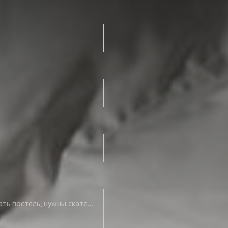
Нужны подушки, нужно полностью укомплектовать постель, нужны скатерть и салфетки