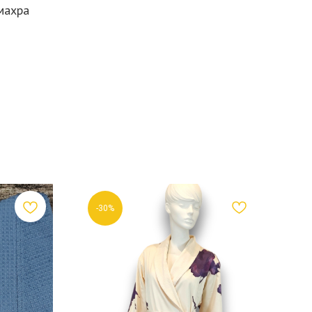
махра
-30%