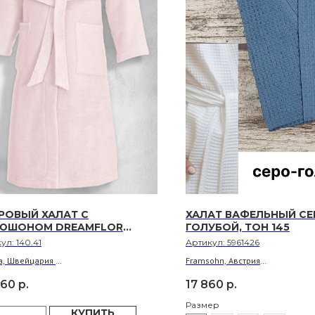
РОВЫЙ ХАЛАТ С
ХАЛАТ ВАФЕЛЬНЫЙ СЕ
ЮШОНОМ DREAMFLOR
ГОЛУБОЙ, ТОН 145
SEX ЦВЕТЕНИЕ САКУРЫ, ТОН
кул:
140.41
Артикул:
5961426
a, Швейцария
Framsohn, Австрия
иал: 100% экологически чистый
Материал: 100% хлопок
560
р.
17 860
р.
арский хлопок
Размеры: S, M, L, XL
 133 см. Размеры: S - XL
Длина: 120 см
Размер
КУПИТЬ