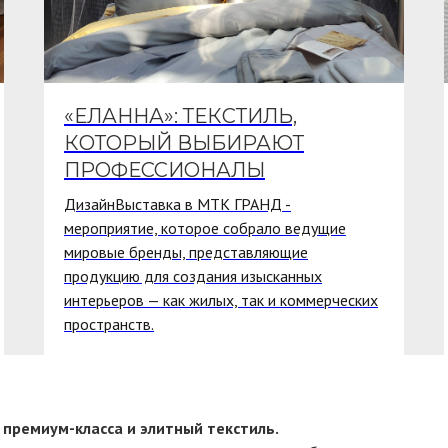
«ЕЛАННА»: ТЕКСТИЛЬ,
КОТОРЫЙ ВЫБИРАЮТ
ПРОФЕССИОНАЛЫ
ДизайнВыставка в МТК ГРАНД -
мероприятие, которое собрало ведущие
мировые бренды, представляющие
продукцию для создания изысканных
интерьеров — как жилых, так и коммерческих
пространств.
 премиум-класса и элитный текстиль.