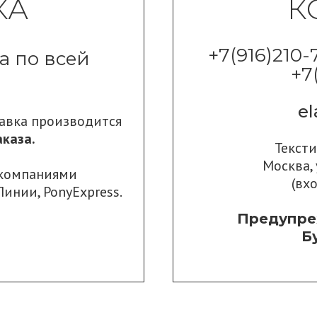
КА
К
+7(916)210-
а по всей
+7
e
тавка производится
каза.
Текст
Москва, 
 компаниями
(вх
Линии
,
PonyExpress.
Предупре
Б