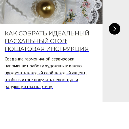
КАК СОБРАТЬ ИДЕАЛЬНЫЙ
ПО
ПАСХАЛЬНЫЙ СТОЛ:
ПР
ПОШАГОВАЯ ИНСТРУКЦИЯ
КО
Создание гармоничной сервировки
Закр
напоминает работу художника: важно
J&C
продумать каждый слой, каждый акцент,
вкл
чтобы в итоге получить целостную и
«Ма
радующую глаз картину.
част
дом.