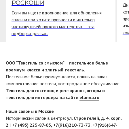
РОСКОШИ
Ди
ко
Если вы ищете вдохновение для обновления
пр
спальни или хотите привнести в интерьер
из
частичку швейцарского мастерства — эта
ко
подборка для вас.
ООО "Текстиль со смыслом" – постельное белье
премиум-класса и элитный текстиль.
Постельное белье премиум-класса, пошив на заказ,
комплектование постели, постпродажное обслуживание.
Текстиль для гостиниц и ресторанов, шторы и
текстиль для интерьера на сайте
elanna.ru
Наши салоны в Москве
Исторический салон в центре:
ул. Строителей, д. 4, корп.
2
|
+7 (495) 225-87-05
,
+7(916)210-73-73
,
+7(916)647-