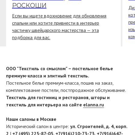
РОСКОШИ
Ди
ко
Если вы ищете вдохновение для обновления
пр
спальни или хотите привнести в интерьер
из
частичку швейцарского мастерства — эта
ко
подборка для вас.
ООО "Текстиль со смыслом" – постельное белье
премиум-класса и элитный текстиль.
Постельное белье премиум-класса, пошив на заказ,
комплектование постели, постпродажное обслуживание.
Текстиль для гостиниц и ресторанов, шторы и
текстиль для интерьера на сайте
elanna.ru
Наши салоны в Москве
Исторический салон в центре:
ул. Строителей, д. 4, корп.
2
|
+7 (495) 225-87-05
,
+7(916)210-73-73
,
+7(916)647-