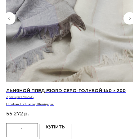
ЛЬНЯНОЙ ПЛЕД FJORD СЕРО-ГОЛУБОЙ 140 × 200
ПЛ
Артикул:
6902613
Арт
Christian Fischbacher, Швейцария
Chri
64% лен, 36% шерсть
100
55 272
р.
62
КУПИТЬ