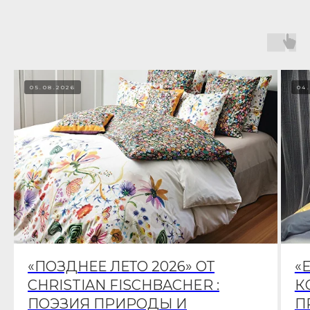
05.08.2026
04
«ПОЗДНЕЕ ЛЕТО 2026» ОТ
«
CHRISTIAN FISCHBACHER :
К
ПОЭЗИЯ ПРИРОДЫ И
П