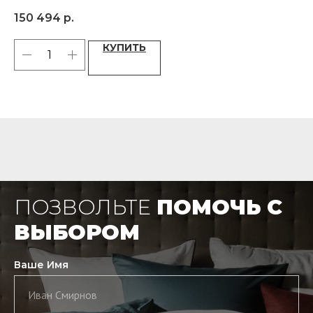
Материал: 53% шёлк, 37% шерсть, 10% кашемир
100
150 494
р.
11
КУПИТЬ
ПОЗВОЛЬТЕ
ПОМОЧЬ С
ВЫБОРОМ
Ваше Имя
Иван Смирнов