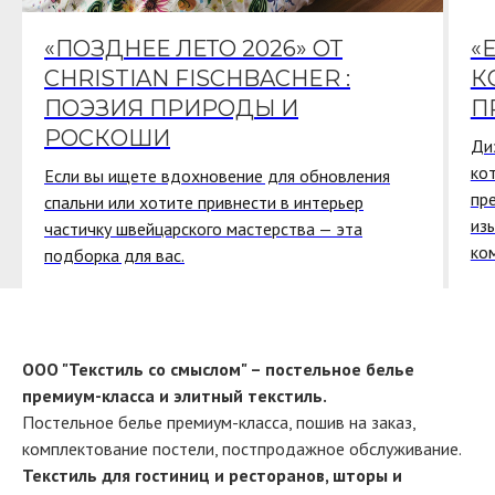
«ПОЗДНЕЕ ЛЕТО 2026» ОТ
«
CHRISTIAN FISCHBACHER :
К
ПОЭЗИЯ ПРИРОДЫ И
П
РОСКОШИ
Ди
ко
Если вы ищете вдохновение для обновления
пр
спальни или хотите привнести в интерьер
из
частичку швейцарского мастерства — эта
ко
подборка для вас.
ООО "Текстиль со смыслом" – постельное белье
премиум-класса и элитный текстиль.
Постельное белье премиум-класса, пошив на заказ,
комплектование постели, постпродажное обслуживание.
Текстиль для гостиниц и ресторанов, шторы и