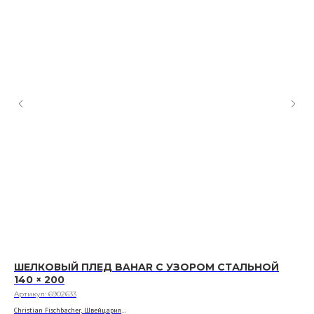
ШЕЛКОВЫЙ ПЛЕД BAHAR С УЗОРОМ СТАЛЬНОЙ
КА
140 × 200
20
Артикул:
6902633
Арт
Christian Fischbacher, Швейцария
Esk