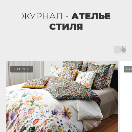
ЖУРНАЛ -
АТЕЛЬЕ
СТИЛЯ
05.08.2026
04.