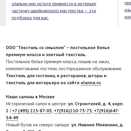
пр
спальни или хотите привнести в интерьер
из
частичку швейцарского мастерства — эта
ко
подборка для вас.
ООО "Текстиль со смыслом" – постельное белье
премиум-класса и элитный текстиль.
Постельное белье премиум-класса, пошив на заказ,
комплектование постели, постпродажное обслуживание.
Текстиль для гостиниц и ресторанов, шторы и
текстиль для интерьера на сайте
elanna.ru
Наши салоны в Москве
Исторический салон в центре:
ул. Строителей, д. 4, корп.
2
|
+7 (495) 225-87-05
,
+7(916)210-73-73
,
+7(916)647-
54-49
Новый бутик на северо-западе:
ул. Нижние Мневники, д.