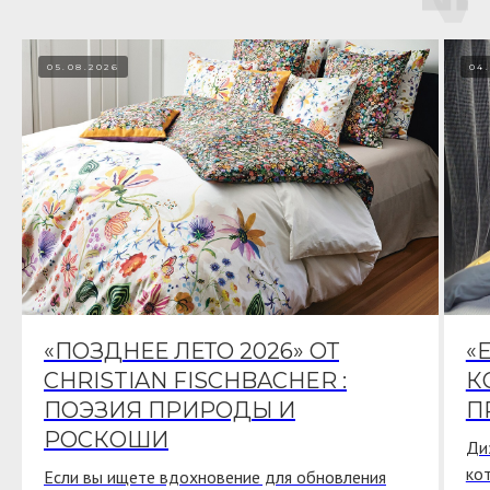
05.08.2026
04
«ПОЗДНЕЕ ЛЕТО 2026» ОТ
«
CHRISTIAN FISCHBACHER :
К
ПОЭЗИЯ ПРИРОДЫ И
П
РОСКОШИ
Ди
ко
Если вы ищете вдохновение для обновления