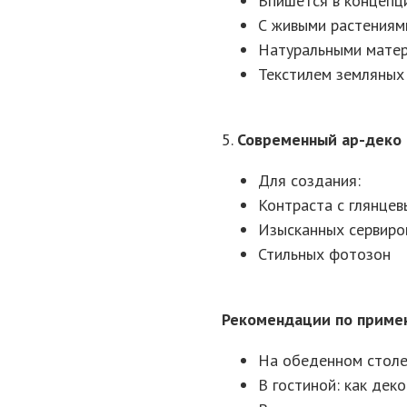
Впишется в концепц
С живыми растениям
Натуральными мате
Текстилем земляных
5.
Современный ар-деко
Для создания:
Контраста с глянце
Изысканных сервиро
Стильных фотозон
Рекомендации по приме
На обеденном столе:
В гостиной: как дек