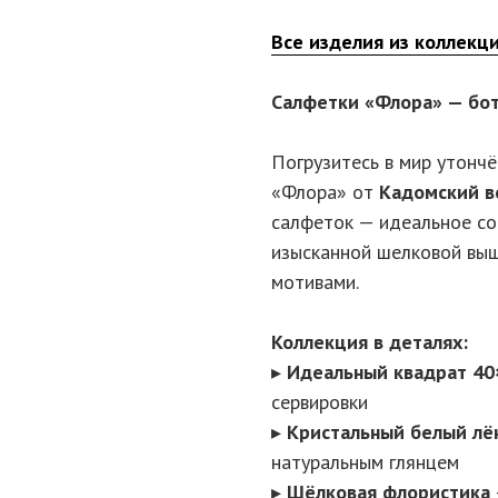
Все изделия из коллекц
Салфетки «Флора» — бот
Погрузитесь в мир утонч
«Флора» от
Кадомский в
салфеток — идеальное со
изысканной шелковой выш
мотивами.
Коллекция в деталях:
▸
Идеальный квадрат 40
сервировки
▸
Кристальный белый лё
натуральным глянцем
▸
Шёлковая флористика