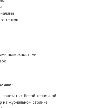
ию:
и
риалами
 оттенков
выми поверхностями
вок
нению:
 сочетать с белой керамикой
ор на журнальном столике