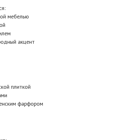
ся:
ной мебелью
ой
илем
родный акцент
ской плиткой
ами
венским фарфором