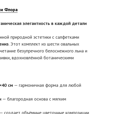
ии Флора
аническая элегантность в каждой детали
ённой природной эстетики с салфетками
ениз
. Этот комплект из шести овальных
четание безупречного белоснежного льна и
ивки, вдохновлённой ботаническими
×40 см
— гармоничная форма для любой
н
— благородная основа с мягким
— создает объёмные цветочные композиции