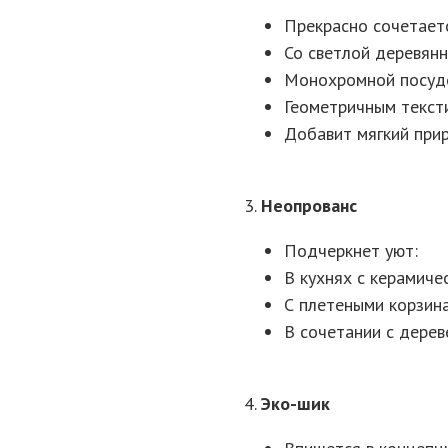
Прекрасно сочетает
Со светлой деревян
Монохромной посуд
Геометричным текст
Добавит мягкий при
3.
Неопрованс
Подчеркнет уют:
В кухнях с керамиче
С плетеными корзин
В сочетании с дере
4.
Эко-шик