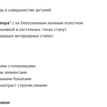
шь в совершенстве деталей.
лора"
с их белоснежным льняным полотном
ышивкой в пастельных тонах станут
дующих интерьерных стилях:
ными столешницами
ми элементами
альными бокалами
контраст строгим линиям
ализм