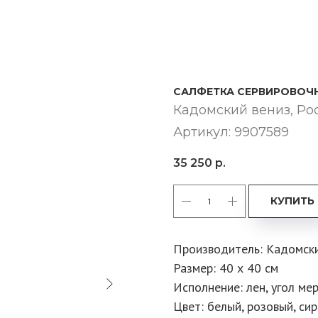
САЛФЕТКА СЕРВИРОВОЧН
Кадомский вениз​, Ро
Артикул:
9907589
35 250
р.
КУПИТЬ
Производитель: Кадомски
Размер: 40 х 40 см
Исполнение: лен, угол ме
Цвет: белый, розовый, си