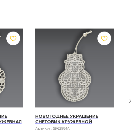
НИЕ
НОВОГОДНЕЕ УКРАШЕНИЕ
НОВ
РУЖЕВНАЯ
СНЕГОВИК КРУЖЕВНОЙ
МЫШ
Артикул:
5962981A
Арти