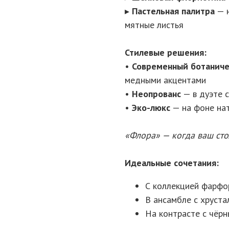
▸
Пастельная палитра
— н
мятные листья
Стилевые решения:
•
Современный ботаниче
медными акцентами
•
Неопрованс
— в дуэте 
•
Эко-люкс
— на фоне нат
«Флора» — когда ваш сто
Идеальные сочетания:
С коллекцией фарфо
В ансамбле с хрустал
На контрасте с чёр