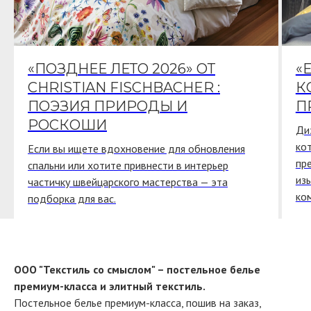
«ПОЗДНЕЕ ЛЕТО 2026» ОТ
«
CHRISTIAN FISCHBACHER :
К
ПОЭЗИЯ ПРИРОДЫ И
П
РОСКОШИ
Ди
ко
Если вы ищете вдохновение для обновления
пр
спальни или хотите привнести в интерьер
из
частичку швейцарского мастерства — эта
ко
подборка для вас.
ООО "Текстиль со смыслом" – постельное белье
премиум-класса и элитный текстиль.
Постельное белье премиум-класса, пошив на заказ,