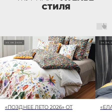
СТИЛЯ
05.08.2026
04.06.
«ПОЗДНЕЕ ЛЕТО 2026» ОТ
«ЕЛ