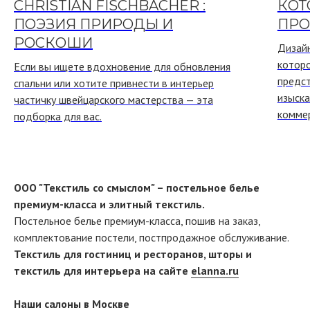
CHRISTIAN FISCHBACHER :
КОТ
ПОЭЗИЯ ПРИРОДЫ И
ПРО
РОСКОШИ
Дизай
котор
Если вы ищете вдохновение для обновления
предс
спальни или хотите привнести в интерьер
изыска
частичку швейцарского мастерства — эта
коммер
подборка для вас.
ООО "Текстиль со смыслом" – постельное белье
премиум-класса и элитный текстиль.
Постельное белье премиум-класса, пошив на заказ,
комплектование постели, постпродажное обслуживание.
Текстиль для гостиниц и ресторанов, шторы и
текстиль для интерьера на сайте
elanna.ru
Наши салоны в Москве