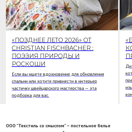
«ПОЗДНЕЕ ЛЕТО 2026» ОТ
«
CHRISTIAN FISCHBACHER :
К
ПОЭЗИЯ ПРИРОДЫ И
П
РОСКОШИ
Ди
ко
Если вы ищете вдохновение для обновления
пр
спальни или хотите привнести в интерьер
из
частичку швейцарского мастерства — эта
ко
подборка для вас.
ООО "Текстиль со смыслом" – постельное белье