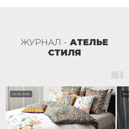
ЖУРНАЛ -
АТЕЛЬЕ
СТИЛЯ
05.08.2026
04.