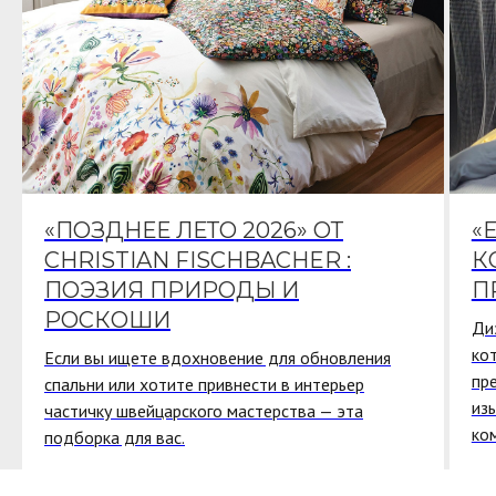
«ПОЗДНЕЕ ЛЕТО 2026» ОТ
«
CHRISTIAN FISCHBACHER :
К
ПОЭЗИЯ ПРИРОДЫ И
П
РОСКОШИ
Ди
ко
Если вы ищете вдохновение для обновления
пр
спальни или хотите привнести в интерьер
из
частичку швейцарского мастерства — эта
ко
подборка для вас.