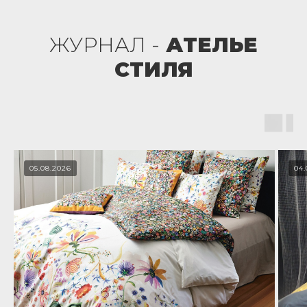
ЖУРНАЛ -
АТЕЛЬЕ
СТИЛЯ
05.08.2026
04.