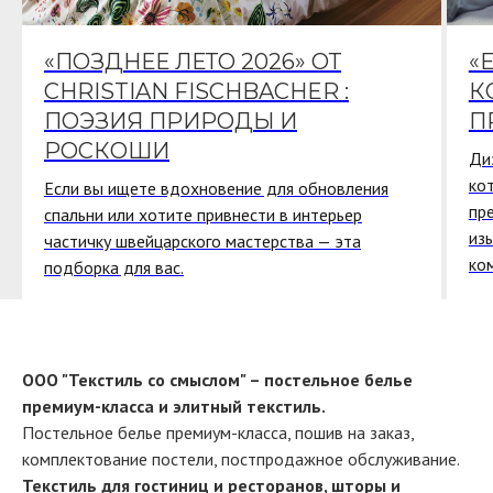
«ПОЗДНЕЕ ЛЕТО 2026» ОТ
«
CHRISTIAN FISCHBACHER :
К
ПОЭЗИЯ ПРИРОДЫ И
П
РОСКОШИ
Ди
ко
Если вы ищете вдохновение для обновления
пр
спальни или хотите привнести в интерьер
из
частичку швейцарского мастерства — эта
ко
подборка для вас.
ООО "Текстиль со смыслом" – постельное белье
премиум-класса и элитный текстиль.
Постельное белье премиум-класса, пошив на заказ,
комплектование постели, постпродажное обслуживание.
Текстиль для гостиниц и ресторанов, шторы и