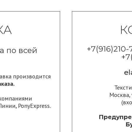
КА
К
+7(916)210-
а по всей
+7
e
тавка производится
каза.
Текст
Москва, 
 компаниями
(вх
Линии
,
PonyExpress.
Предупре
Б