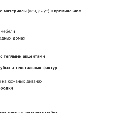
ые материалы
(лен, джут) в
премиальном
 мебели
одных домах
 с теплыми акцентами
рубых
и
текстильных фактур
и
на кожаных диванах
ородки
вка сутаж
и
каменная мойка