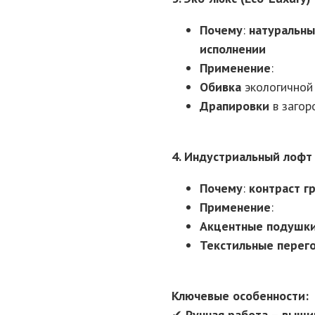
Почему
:
натуральн
исполнении
Применение
:
Обивка
экологичной
Драпировки
в загор
4. Индустриальный лофт
Почему
:
контраст г
Применение
:
Акцентные подушк
Текстильные перег
Ключевые особенности:
✔
Ручная работа
–
выши