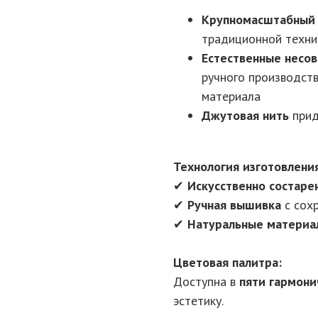
Крупномасштабный 
традиционной техн
Естественные несо
ручного производст
материала
Джутовая нить
прид
Технология изготовлени
✔
Искусственно состаре
✔
Ручная вышивка
с сох
✔
Натуральные материа
Цветовая палитра:
Доступна в
пяти гармони
эстетику.