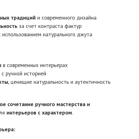
нных традиций
и современного дизайна
льность
за счет контраста фактур
 использованием натурального джута
ы
в современных интерьерах
с ручной историей
кты
, ценящие натуральность и аутентичность
ое сочетание ручного мастерства и
ля
интерьеров с характером
.
рьера: