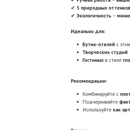
✔
5 природных оттенко
✔
Экологичность
–
мини
Идеально для:
Бутик-отелей
с этн
Творческих студий
Гостиных
в стиле
гл
Рекомендации:
Комбинируйте с
пле
Подчеркивайте
фак
Используйте
как ар