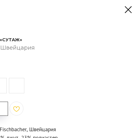
 «СУТАЖ»
r, Швейцария
 Fischbacher, Швейцария
8% джут, 23% полиэстер