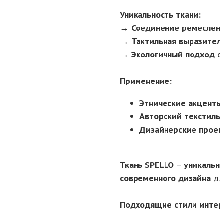
Уникальность ткани:
→
Соединение ремесле
→
Тактильная выразите
→
Экологичный подход
с
Применение:
Этнические акцент
Авторский текстиль
Дизайнерские прое
Ткань SPELLO
–
уникальн
современного дизайна
д
Подходящие стили инте