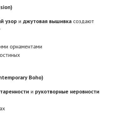
sion)
й узор
и
джутовая вышивка
создают
т
ими орнаментами
гостиных
ntemporary Boho)
таренности
и
рукотворные неровности
ах