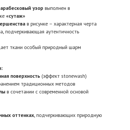
арабесковый узор
выполнен в
ике
«сутаж»
вершенства
в рисунке – характерная черта
ва, подчеркивающая аутентичность
ает ткани особый природный шарм
я:
нная поверхность
(эффект stonewash)
ранением традиционных методов
лы
в сочетании с современной основой
чных оттенках
, подчеркивающих природную