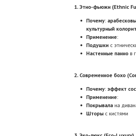
1. Этно-фьюжн (Ethnic Fu
Почему
:
арабесковы
культурный колори
Применение
:
Подушки
с этническ
Настенные панно
в 
2. Современное бохо (Co
Почему
:
эффект сос
Применение
:
Покрывала
на диван
Шторы
с кистями
3. Эко-люкс (Eco-Luxury)