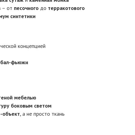
в
– от
песочного
до
терракотового
мум синтетики
ической концепцией
обал-фьюжн
теной мебелью
туру
боковым светом
т-объект
, а не просто ткань