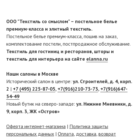
ООО "Текстиль со смыслом" – постельное белье
премиум-класса и элитный текстиль.
Постельное белье премиум-класса, пошив на заказ,
комплектование постели, постпродажное обслуживание.
Текстиль для гостиниц и ресторанов, шторы и
текстиль для интерьера на сайте
elanna.ru
Наши салоны в Москве
Исторический салон в центре:
ул. Строителей, д. 4, корп.
2
|
+7 (495) 225-87-05
,
+7(916)210-73-73
,
+7(916)647-
54-49
Новый бутик на северо-западе:
ул. Нижние Мневники, д.
9, корп. 3, ЖК «Остров»
Оферта интернет-магазина
|
Политика защиты
персональных данных
|
Оплата
,
доставка
,
возврат