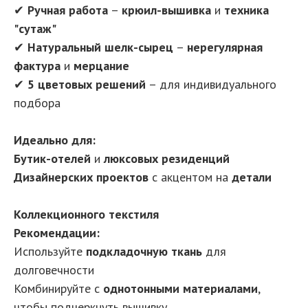
✔
Ручная работа
–
крюил-вышивка
и
техника
"сутаж"
✔
Натуральный шелк-сырец
–
нерегулярная
фактура
и
мерцание
✔
5 цветовых решений
– для индивидуального
подбора
Идеально для:
Бутик-отелей
и
люксовых резиденций
Дизайнерских проектов
с акцентом на
детали
Коллекционного текстиля
Рекомендации:
Используйте
подкладочную ткань
для
долговечности
Комбинируйте с
однотонными материалами
,
чтобы подчеркнуть вышивку