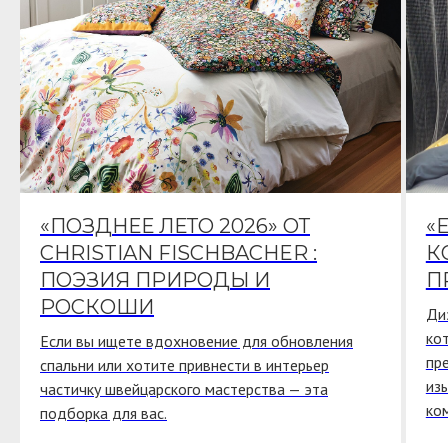
«ПОЗДНЕЕ ЛЕТО 2026» ОТ
«
CHRISTIAN FISCHBACHER :
К
ПОЭЗИЯ ПРИРОДЫ И
П
РОСКОШИ
Ди
ко
Если вы ищете вдохновение для обновления
пр
спальни или хотите привнести в интерьер
из
частичку швейцарского мастерства — эта
ко
подборка для вас.