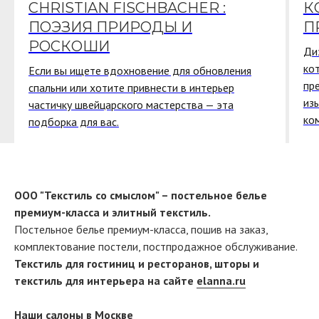
CHRISTIAN FISCHBACHER :
К
ПОЭЗИЯ ПРИРОДЫ И
П
РОСКОШИ
Ди
ко
Если вы ищете вдохновение для обновления
пр
спальни или хотите привнести в интерьер
из
частичку швейцарского мастерства — эта
ко
подборка для вас.
ООО "Текстиль со смыслом" – постельное белье
премиум-класса и элитный текстиль.
Постельное белье премиум-класса, пошив на заказ,
комплектование постели, постпродажное обслуживание.
Текстиль для гостиниц и ресторанов, шторы и
текстиль для интерьера на сайте
elanna.ru
Наши салоны в Москве