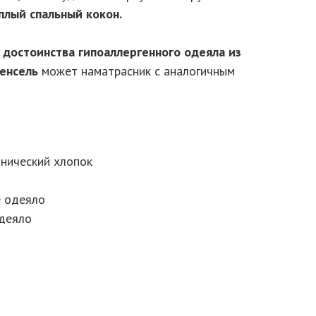
плый спальный кокон.
 достоинства гипоаллергенного одеяла из
тенсель
может наматрасник с аналогичным
анический хлопок
е одеяло
одеяло