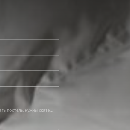
Нужны подушки, нужно полностью укомплектовать постель, нужны скатерть и салфетки