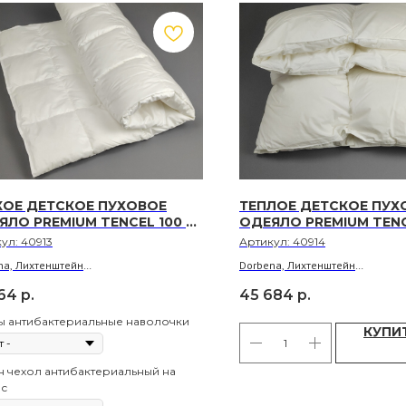
КОЕ ДЕТСКОЕ ПУХОВОЕ
ТЕПЛОЕ ДЕТСКОЕ ПУХ
ЯЛО PREMIUM TENCEL 100 Х
ОДЕЯЛО PREMIUM TENC
135
кул:
40913
Артикул:
40914
na, Лихтенштейн
Dorbena, Лихтенштейн
нитель: 100% гусиный пух класс 1
Наполнитель: 100% гусиный пух
164
р.
45 684
р.
 50% тенсель, 50% хлопок батист,
Ткань: 50% тенсель, 50% хлопок
ированный серебром
ионизированный серебром
ы антибактериальные наволочки
00 г
Вес: 180 г
КУПИ
рукция: кассетное одеяло
Конструкция: кассетное
 чехол антибактериальный на
ас