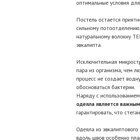
оптимальные условия для
Постель остается приятн
сильному потоотделению.
натуральному волокну T
эвкалипта.
Исключительная микростр
пара из организма, чем л
процесс не создает водну
обосноваться бактерии.
Наряду с использованием
одеяла является важны
гарантировать, что стега
Одеяла из эвкалиптового
вдоль швов особенно плав