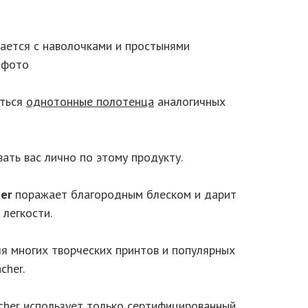
ается с наволочками и простынями
 фото
еться
однотонные полотенца
аналогичных
ать вас лично по этому продукту.
her
поражает благородным блеском и дарит
легкости.
ля многих творческих принтов и популярных
cher.
acher использует только сертифицированный,