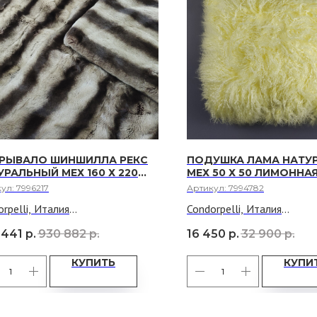
РЫВАЛО ШИНШИЛЛА РЕКС
ПОДУШКА ЛАМА НАТУ
УРАЛЬНЫЙ МЕХ 160 Х 220
МЕХ 50 Х 50 ЛИМОННА
ЕВО-КОРИЧНЕВЫЕ ПОЛОСЫ
кул:
7996217
Артикул:
7994782
rpelli, Италия
Condorpelli, Италия
ерсальная палитра — мягкие
Энергия цвета — яркий ли
 441
р.
930 882
р.
16 450
р.
32 900
р.
во-коричневые тона легко
оттенок создает атмосфе
утся в любую цветовую гамму
радости и бодрости
КУПИТЬ
КУПИ