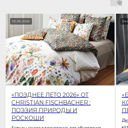
05.08.2026
04.
«ПОЗДНЕЕ ЛЕТО 2026» ОТ
«
CHRISTIAN FISCHBACHER :
К
ПОЭЗИЯ ПРИРОДЫ И
П
РОСКОШИ
Ди
ко
Если вы ищете вдохновение для обновления