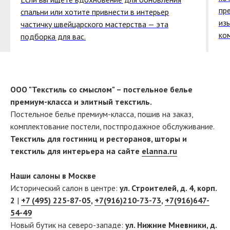
пр
спальни или хотите привнести в интерьер
из
частичку швейцарского мастерства — эта
ко
подборка для вас.
ООО "Текстиль со смыслом" – постельное белье
премиум-класса и элитный текстиль.
Постельное белье премиум-класса, пошив на заказ,
комплектование постели, постпродажное обслуживание.
Текстиль для гостиниц и ресторанов, шторы и
текстиль для интерьера на сайте
elanna.ru
Наши салоны в Москве
Исторический салон в центре:
ул. Строителей, д. 4, корп.
2
|
+7 (495) 225-87-05
,
+7(916)210-73-73
,
+7(916)647-
54-49
Новый бутик на северо-западе:
ул. Нижние Мневники, д.