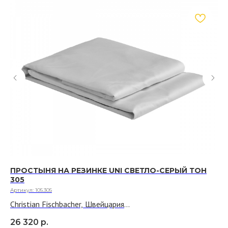
ПРОСТЫНЯ НА РЕЗИНКЕ UNI СВЕТЛО-СЕРЫЙ ТОН
ПР
305
Арт
Артикул:
105.305
Ch
Christian Fischbacher, Швейцария
Тк
26
Ткань: 100% хлопок, сатин
26 320
р.